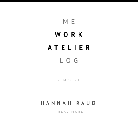
ME
WORK
ATELIER
LOG
› IMPRINT
HANNAH RAUẞ
› READ MORE