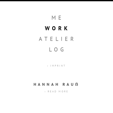
ME
WORK
ATELIER
LOG
› IMPRINT
HANNAH RAUẞ
› READ MORE