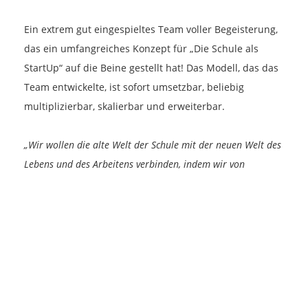
Ein extrem gut eingespieltes Team voller Begeisterung,
das ein umfangreiches Konzept für „Die Schule als
StartUp“ auf die Beine gestellt hat! Das Modell, das das
Team entwickelte, ist sofort umsetzbar, beliebig
multiplizierbar, skalierbar und erweiterbar.
„Wir wollen die alte Welt der Schule mit der neuen Welt des
Lebens und des Arbeitens verbinden, indem wir von
StartUps lernen. Digitalisierung trifft persönliches
Miteinander.“
👉
Zum Pitch-Video
👉
Zur Konzept-Präsentation
👉
Zum Dev-Post