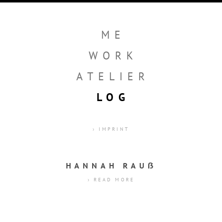
ME
WORK
ATELIER
LOG
› IMPRINT
HANNAH RAUẞ
› READ MORE