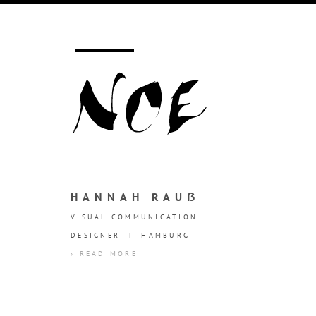
HANNAH RAUẞ
VISUAL COMMUNICATION
DESIGNER | HAMBURG
› READ MORE