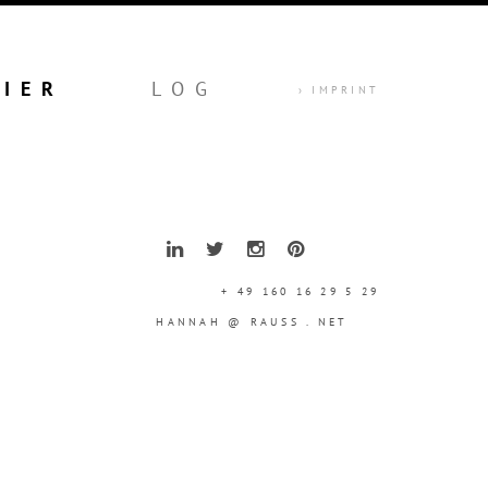
LIER
LOG
› IMPRINT
+ 49 160 16 29 5 29
HANNAH @ RAUSS . NET