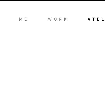
ME
WORK
ATE