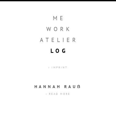
ME
WORK
ATELIER
LOG
› IMPRINT
HANNAH RAUẞ
› READ MORE